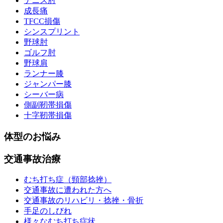
テニス肘
成長痛
TFCC損傷
シンスプリント
野球肘
ゴルフ肘
野球肩
ランナー膝
ジャンパー膝
シーバー病
側副靭帯損傷
十字靭帯損傷
体型のお悩み
交通事故治療
むち打ち症（頸部捻挫）
交通事故に遭われた方へ
交通事故のリハビリ・捻挫・骨折
手足のしびれ
様々なむち打ち症状