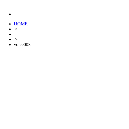
HOME
>
>
voice003