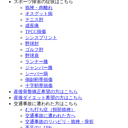
スポーツ障害の症状はこちら
捻挫・肉離れ
オスグット病
テニス肘
成長痛
TFCC損傷
シンスプリント
野球肘
ゴルフ肘
野球肩
ランナー膝
ジャンパー膝
シーバー病
側副靭帯損傷
十字靭帯損傷
産後骨盤矯正希望の方はこちら
産後ダイエット希望の方はこちら
交通事故に遭われた方はこちら
むち打ち症（頸部捻挫）
交通事故に遭われた方へ
交通事故のリハビリ・捻挫・骨折
手足のしびれ