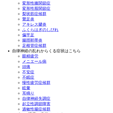
変形性膝関節症
変形性股関節症
梨状筋症候群
鵞足炎
アキレス腱炎
ふくらはぎのしびれ
偏平足
腸脛靭帯炎
足根管症候群
自律神経の乱れからくる症状はこちら
眼精疲労
メニエール病
頭痛
不安症
不眠症
慢性疲労症候群
眩暈
耳鳴り
自律神経失調症
起立性調節障害
過敏性腸症候群