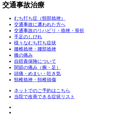
交通事故治療
むち打ち症（頸部捻挫）
交通事故に遭われた方へ
交通事故のリハビリ・捻挫・骨折
手足のしびれ
様々なむち打ち症状
腰椎捻挫・腰部捻挫
膝の痛み
自賠責保険について
関節の痛み（腕・足）
頭痛・めまい・吐き気
頸椎捻挫・頸椎損傷
ネットでのご予約はこちら
当院で改善できる症状リスト