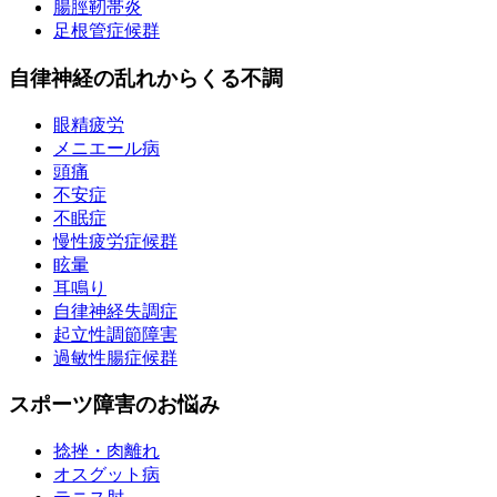
腸脛靭帯炎
足根管症候群
自律神経の乱れからくる不調
眼精疲労
メニエール病
頭痛
不安症
不眠症
慢性疲労症候群
眩暈
耳鳴り
自律神経失調症
起立性調節障害
過敏性腸症候群
スポーツ障害のお悩み
捻挫・肉離れ
オスグット病