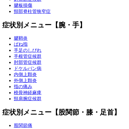
腱板損傷
頸部脊柱管狭窄症
症状別メニュー【腕・手】
腱鞘炎
ばね指
手足のしびれ
手根管症候群
肘部管症候群
ドケルバン病
内側上顆炎
外側上顆炎
指の痛み
橈骨神経麻痺
頸肩腕症候群
症状別メニュー【股関節・膝・足首】
股関節痛