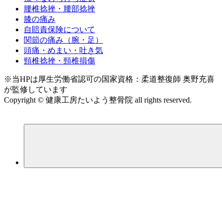
腰椎捻挫・腰部捻挫
膝の痛み
自賠責保険について
関節の痛み（腕・足）
頭痛・めまい・吐き気
頸椎捻挫・頸椎損傷
※当HPは厚生労働省認可の国家資格：柔道整復師 奥野充喜
が監修しています
Copyright © 健康工房たいよう整骨院 all rights reserved.
｜link
｜