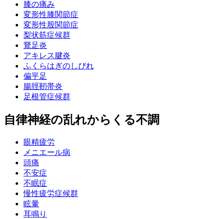
膝の痛み
変形性膝関節症
変形性股関節症
梨状筋症候群
鵞足炎
アキレス腱炎
ふくらはぎのしびれ
偏平足
腸脛靭帯炎
足根管症候群
自律神経の乱れからくる不調
眼精疲労
メニエール病
頭痛
不安症
不眠症
慢性疲労症候群
眩暈
耳鳴り