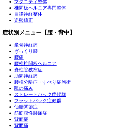
マタニティ整体
椎間板ヘルニア専門整体
自律神経整体
姿勢矯正
症状別メニュー【腰・背中】
坐骨神経痛
ぎっくり腰
腰痛
腰椎椎間板ヘルニア
脊柱管狭窄症
肋間神経痛
腰椎分離症・すべり症施術
踵の痛み
ストレートバック症候群
フラットバック症候群
仙腸関節症
筋筋膜性腰痛症
背面症
背面痛