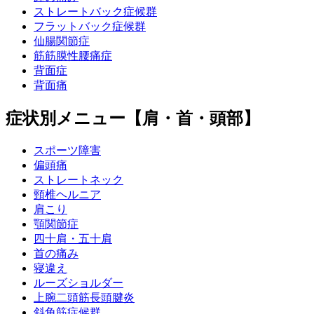
ストレートバック症候群
フラットバック症候群
仙腸関節症
筋筋膜性腰痛症
背面症
背面痛
症状別メニュー【肩・首・頭部】
スポーツ障害
偏頭痛
ストレートネック
頸椎ヘルニア
肩こり
顎関節症
四十肩・五十肩
首の痛み
寝違え
ルーズショルダー
上腕二頭筋長頭腱炎
斜角筋症候群