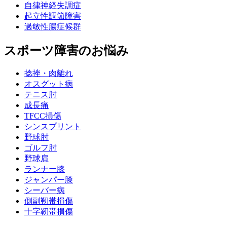
自律神経失調症
起立性調節障害
過敏性腸症候群
スポーツ障害のお悩み
捻挫・肉離れ
オスグット病
テニス肘
成長痛
TFCC損傷
シンスプリント
野球肘
ゴルフ肘
野球肩
ランナー膝
ジャンパー膝
シーバー病
側副靭帯損傷
十字靭帯損傷