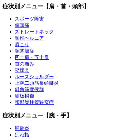
症状別メニュー【肩・首・頭部】
スポーツ障害
偏頭痛
ストレートネック
頸椎ヘルニア
肩こり
顎関節症
四十肩・五十肩
首の痛み
寝違え
ルーズショルダー
上腕二頭筋長頭腱炎
斜角筋症候群
腱板損傷
頸部脊柱管狭窄症
症状別メニュー【腕・手】
腱鞘炎
ばね指