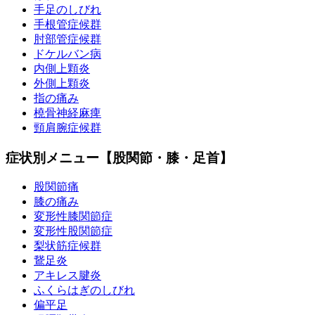
手足のしびれ
手根管症候群
肘部管症候群
ドケルバン病
内側上顆炎
外側上顆炎
指の痛み
橈骨神経麻痺
頸肩腕症候群
症状別メニュー【股関節・膝・足首】
股関節痛
膝の痛み
変形性膝関節症
変形性股関節症
梨状筋症候群
鵞足炎
アキレス腱炎
ふくらはぎのしびれ
偏平足