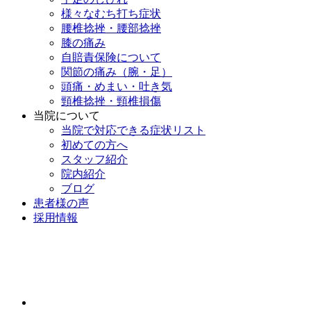
様々なむち打ち症状
腰椎捻挫・腰部捻挫
膝の痛み
自賠責保険について
関節の痛み（腕・足）
頭痛・めまい・吐き気
頸椎捻挫・頸椎損傷
当院について
当院で対応できる症状リスト
初めての方へ
スタッフ紹介
院内紹介
ブログ
患者様の声
採用情報