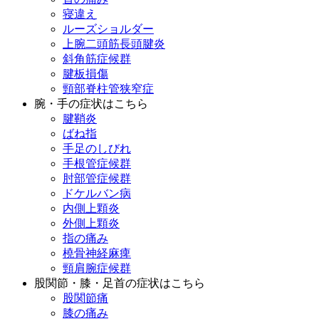
寝違え
ルーズショルダー
上腕二頭筋長頭腱炎
斜角筋症候群
腱板損傷
頸部脊柱管狭窄症
腕・手の症状はこちら
腱鞘炎
ばね指
手足のしびれ
手根管症候群
肘部管症候群
ドケルバン病
内側上顆炎
外側上顆炎
指の痛み
橈骨神経麻痺
頸肩腕症候群
股関節・膝・足首の症状はこちら
股関節痛
膝の痛み