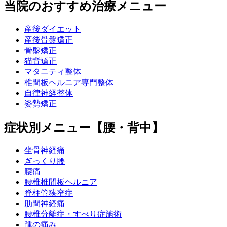
当院のおすすめ治療メニュー
産後ダイエット
産後骨盤矯正
骨盤矯正
猫背矯正
マタニティ整体
椎間板ヘルニア専門整体
自律神経整体
姿勢矯正
症状別メニュー【腰・背中】
坐骨神経痛
ぎっくり腰
腰痛
腰椎椎間板ヘルニア
脊柱管狭窄症
肋間神経痛
腰椎分離症・すべり症施術
踵の痛み