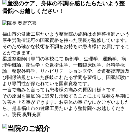
福山市の健康工房たいよう整骨院の施術は柔道整復師という
厚生労働省認可の国家資格を持った院長が監修しています。
そのため確かな技術を不調をお持ちの患者様にお届けするこ
とができます。
柔道整復師は専門の学校にて 解剖学、生理学、運動学、病
理学概論、衛生学・公衆衛生学、一般臨床医学、外科学概
論、整形外科学、リハビリテーション医学、柔道整復理論及
び関係法規といった多岐にわたる学問を習得し、国家試験に
より専門性が保たれている国家資格です。
一言で痛みと言っても患者様の痛みの原因は様々です。
その原因を徹底的に追究し治療することにより症状を早期に
改善させる事ができます。お身体の事でなにかございました
ら、是非福山市の健康工房たいよう整骨院へお越しくださ
い。
院長 奥野充喜