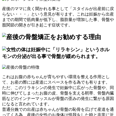
産後のママに良く聞かれる事として「スタイルが出産前に戻
らない・・・」という意見が有ります。これは妊娠から出産
までの期間で筋肉量が低下し、脂肪量が増加した事、骨盤や
股関節の開きが引き起こす症状です。
これはお腹の赤ちゃんが育ちやすい環境を整える作用とし
て、お産の際には産道にスペースを作る為でも有ります。
ただ、このリラキシンの発生で妊娠中に広がった骨盤や、同
時に伸びてしまったお腹の皮、骨盤を支える靭帯、骨盤内臓
筋などのインナーマッスルが骨盤の歪みの発生に繋がる原因
になると言われています。
普通分娩での出産は赤ちゃんが骨盤の恥骨を広げて産道を通
ってくる為、産後の女性のお身体は怪我をした時と非常に近