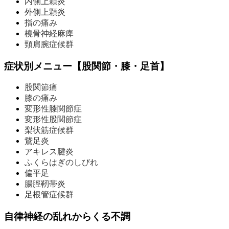
内側上顆炎
外側上顆炎
指の痛み
橈骨神経麻痺
頸肩腕症候群
症状別メニュー【股関節・膝・足首】
股関節痛
膝の痛み
変形性膝関節症
変形性股関節症
梨状筋症候群
鵞足炎
アキレス腱炎
ふくらはぎのしびれ
偏平足
腸脛靭帯炎
足根管症候群
自律神経の乱れからくる不調