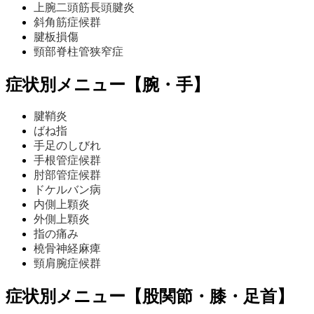
上腕二頭筋長頭腱炎
斜角筋症候群
腱板損傷
頸部脊柱管狭窄症
症状別メニュー【腕・手】
腱鞘炎
ばね指
手足のしびれ
手根管症候群
肘部管症候群
ドケルバン病
内側上顆炎
外側上顆炎
指の痛み
橈骨神経麻痺
頸肩腕症候群
症状別メニュー【股関節・膝・足首】