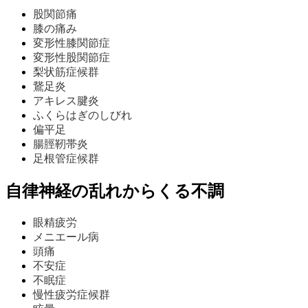
股関節痛
膝の痛み
変形性膝関節症
変形性股関節症
梨状筋症候群
鵞足炎
アキレス腱炎
ふくらはぎのしびれ
偏平足
腸脛靭帯炎
足根管症候群
自律神経の乱れからくる不調
眼精疲労
メニエール病
頭痛
不安症
不眠症
慢性疲労症候群