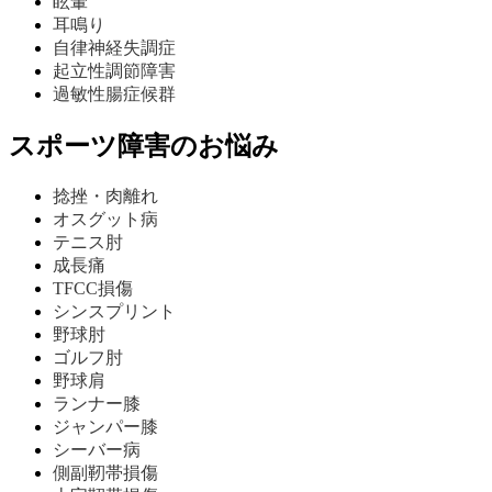
眩暈
耳鳴り
自律神経失調症
起立性調節障害
過敏性腸症候群
スポーツ障害のお悩み
捻挫・肉離れ
オスグット病
テニス肘
成長痛
TFCC損傷
シンスプリント
野球肘
ゴルフ肘
野球肩
ランナー膝
ジャンパー膝
シーバー病
側副靭帯損傷