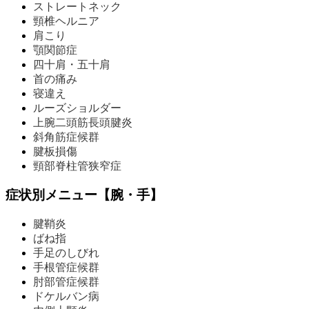
ストレートネック
頸椎ヘルニア
肩こり
顎関節症
四十肩・五十肩
首の痛み
寝違え
ルーズショルダー
上腕二頭筋長頭腱炎
斜角筋症候群
腱板損傷
頸部脊柱管狭窄症
症状別メニュー【腕・手】
腱鞘炎
ばね指
手足のしびれ
手根管症候群
肘部管症候群
ドケルバン病