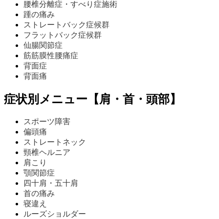
腰椎分離症・すべり症施術
踵の痛み
ストレートバック症候群
フラットバック症候群
仙腸関節症
筋筋膜性腰痛症
背面症
背面痛
症状別メニュー【肩・首・頭部】
スポーツ障害
偏頭痛
ストレートネック
頸椎ヘルニア
肩こり
顎関節症
四十肩・五十肩
首の痛み
寝違え
ルーズショルダー