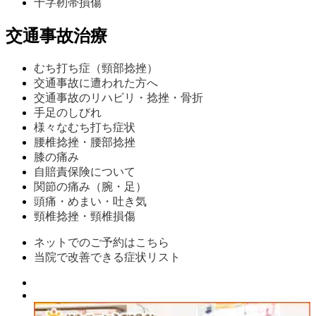
十字靭帯損傷
交通事故治療
むち打ち症（頸部捻挫）
交通事故に遭われた方へ
交通事故のリハビリ・捻挫・骨折
手足のしびれ
様々なむち打ち症状
腰椎捻挫・腰部捻挫
膝の痛み
自賠責保険について
関節の痛み（腕・足）
頭痛・めまい・吐き気
頸椎捻挫・頸椎損傷
ネットでのご予約はこちら
当院で改善できる症状リスト