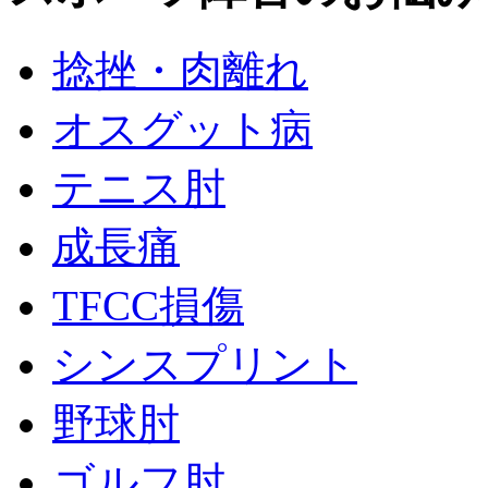
捻挫・肉離れ
オスグット病
テニス肘
成長痛
TFCC損傷
シンスプリント
野球肘
ゴルフ肘