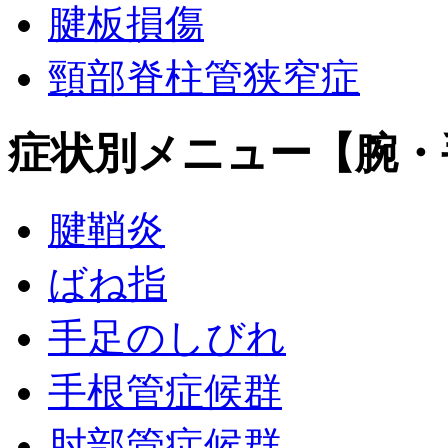
腱板損傷
頸部脊柱管狭窄症
症状別メニュー【腕・
腱鞘炎
ばね指
手足のしびれ
手根管症候群
肘部管症候群