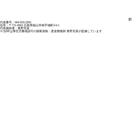
運
代表番号：084-959-2093
住所：〒721-0963 広島県福山市南手城町3-6-1
代表施術者：奥野充喜
※当HPは厚生労働省認可の国家資格：柔道整復師 奥野充喜が監修しています