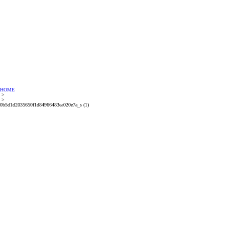
HOME
>
>
0b5d1d2035650f1d84966483ea020e7a_s (1)