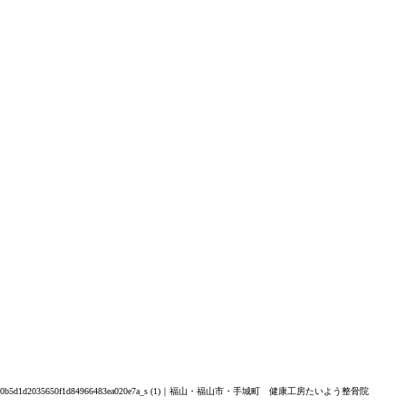
0b5d1d2035650f1d84966483ea020e7a_s (1)｜福山・福山市・手城町 健康工房たいよう整骨院