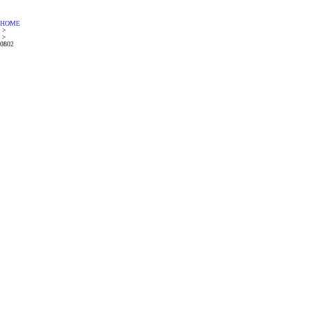
HOME
>
>
0802