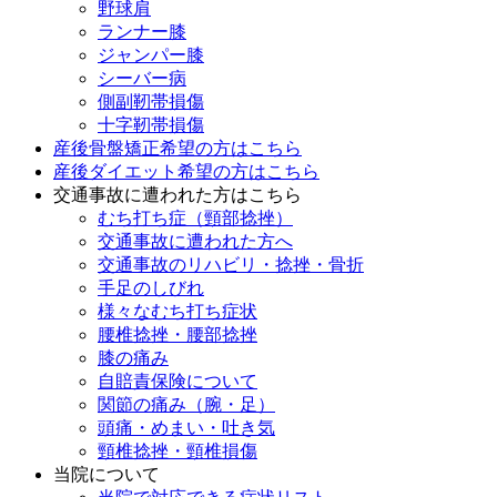
野球肩
ランナー膝
ジャンパー膝
シーバー病
側副靭帯損傷
十字靭帯損傷
産後骨盤矯正希望の方はこちら
産後ダイエット希望の方はこちら
交通事故に遭われた方はこちら
むち打ち症（頸部捻挫）
交通事故に遭われた方へ
交通事故のリハビリ・捻挫・骨折
手足のしびれ
様々なむち打ち症状
腰椎捻挫・腰部捻挫
膝の痛み
自賠責保険について
関節の痛み（腕・足）
頭痛・めまい・吐き気
頸椎捻挫・頸椎損傷
当院について