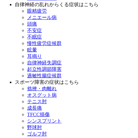
自律神経の乱れからくる症状はこちら
眼精疲労
メニエール病
頭痛
不安症
不眠症
慢性疲労症候群
眩暈
耳鳴り
自律神経失調症
起立性調節障害
過敏性腸症候群
スポーツ障害の症状はこちら
捻挫・肉離れ
オスグット病
テニス肘
成長痛
TFCC損傷
シンスプリント
野球肘
ゴルフ肘