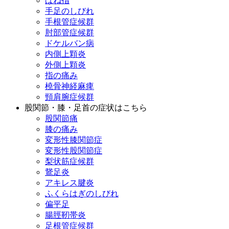
ばね指
手足のしびれ
手根管症候群
肘部管症候群
ドケルバン病
内側上顆炎
外側上顆炎
指の痛み
橈骨神経麻痺
頸肩腕症候群
股関節・膝・足首の症状はこちら
股関節痛
膝の痛み
変形性膝関節症
変形性股関節症
梨状筋症候群
鵞足炎
アキレス腱炎
ふくらはぎのしびれ
偏平足
腸脛靭帯炎
足根管症候群