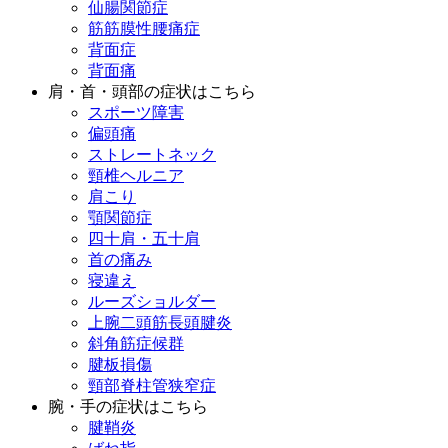
仙腸関節症
筋筋膜性腰痛症
背面症
背面痛
肩・首・頭部の症状はこちら
スポーツ障害
偏頭痛
ストレートネック
頸椎ヘルニア
肩こり
顎関節症
四十肩・五十肩
首の痛み
寝違え
ルーズショルダー
上腕二頭筋長頭腱炎
斜角筋症候群
腱板損傷
頸部脊柱管狭窄症
腕・手の症状はこちら
腱鞘炎