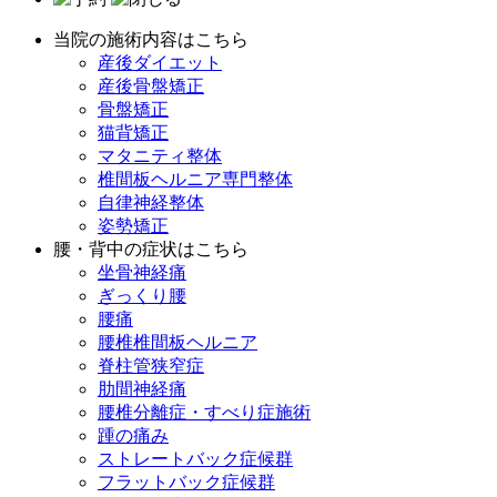
当院の施術内容はこちら
産後ダイエット
産後骨盤矯正
骨盤矯正
猫背矯正
マタニティ整体
椎間板ヘルニア専門整体
自律神経整体
姿勢矯正
腰・背中の症状はこちら
坐骨神経痛
ぎっくり腰
腰痛
腰椎椎間板ヘルニア
脊柱管狭窄症
肋間神経痛
腰椎分離症・すべり症施術
踵の痛み
ストレートバック症候群
フラットバック症候群