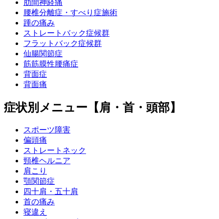
肋間神経痛
腰椎分離症・すべり症施術
踵の痛み
ストレートバック症候群
フラットバック症候群
仙腸関節症
筋筋膜性腰痛症
背面症
背面痛
症状別メニュー【肩・首・頭部】
スポーツ障害
偏頭痛
ストレートネック
頸椎ヘルニア
肩こり
顎関節症
四十肩・五十肩
首の痛み
寝違え