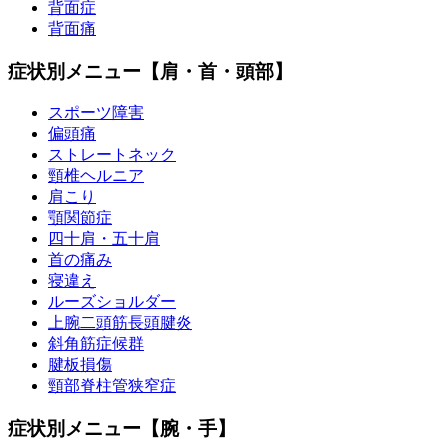
背面症
背面痛
症状別メニュー【肩・首・頭部】
スポーツ障害
偏頭痛
ストレートネック
頸椎ヘルニア
肩こり
顎関節症
四十肩・五十肩
首の痛み
寝違え
ルーズショルダー
上腕二頭筋長頭腱炎
斜角筋症候群
腱板損傷
頸部脊柱管狭窄症
症状別メニュー【腕・手】