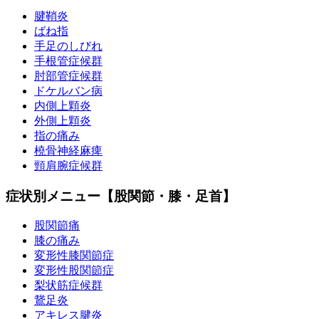
腱鞘炎
ばね指
手足のしびれ
手根管症候群
肘部管症候群
ドケルバン病
内側上顆炎
外側上顆炎
指の痛み
橈骨神経麻痺
頸肩腕症候群
症状別メニュー【股関節・膝・足首】
股関節痛
膝の痛み
変形性膝関節症
変形性股関節症
梨状筋症候群
鵞足炎
アキレス腱炎