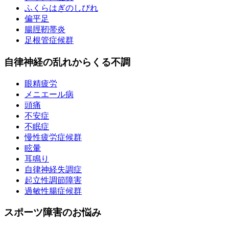
ふくらはぎのしびれ
偏平足
腸脛靭帯炎
足根管症候群
自律神経の乱れからくる不調
眼精疲労
メニエール病
頭痛
不安症
不眠症
慢性疲労症候群
眩暈
耳鳴り
自律神経失調症
起立性調節障害
過敏性腸症候群
スポーツ障害のお悩み