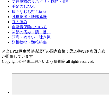
交通事故のリハビリ・捻挫・骨折
手足のしびれ
様々なむち打ち症状
腰椎捻挫・腰部捻挫
膝の痛み
自賠責保険について
関節の痛み（腕・足）
頭痛・めまい・吐き気
頸椎捻挫・頸椎損傷
※当HPは厚生労働省認可の国家資格：柔道整復師 奥野充喜
が監修しています
Copyright © 健康工房たいよう整骨院 all rights reserved.
｜link
｜