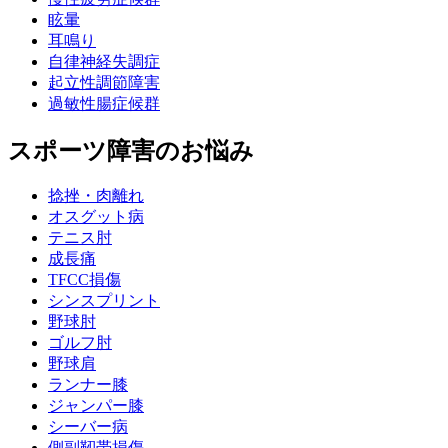
眩暈
耳鳴り
自律神経失調症
起立性調節障害
過敏性腸症候群
スポーツ障害のお悩み
捻挫・肉離れ
オスグット病
テニス肘
成長痛
TFCC損傷
シンスプリント
野球肘
ゴルフ肘
野球肩
ランナー膝
ジャンパー膝
シーバー病
側副靭帯損傷