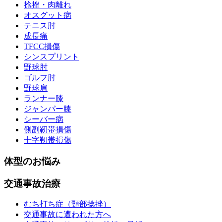
捻挫・肉離れ
オスグット病
テニス肘
成長痛
TFCC損傷
シンスプリント
野球肘
ゴルフ肘
野球肩
ランナー膝
ジャンパー膝
シーバー病
側副靭帯損傷
十字靭帯損傷
体型のお悩み
交通事故治療
むち打ち症（頸部捻挫）
交通事故に遭われた方へ