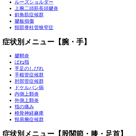
ルーズショルダー
上腕二頭筋長頭腱炎
斜角筋症候群
腱板損傷
頸部脊柱管狭窄症
症状別メニュー【腕・手】
腱鞘炎
ばね指
手足のしびれ
手根管症候群
肘部管症候群
ドケルバン病
内側上顆炎
外側上顆炎
指の痛み
橈骨神経麻痺
頸肩腕症候群
症状別メニュー【股関節・膝・足首】