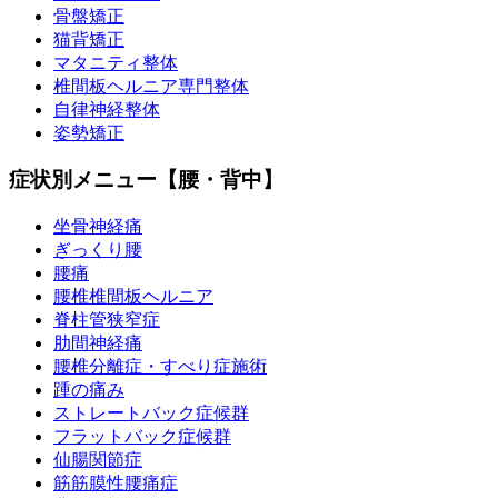
骨盤矯正
猫背矯正
マタニティ整体
椎間板ヘルニア専門整体
自律神経整体
姿勢矯正
症状別メニュー【腰・背中】
坐骨神経痛
ぎっくり腰
腰痛
腰椎椎間板ヘルニア
脊柱管狭窄症
肋間神経痛
腰椎分離症・すべり症施術
踵の痛み
ストレートバック症候群
フラットバック症候群
仙腸関節症
筋筋膜性腰痛症