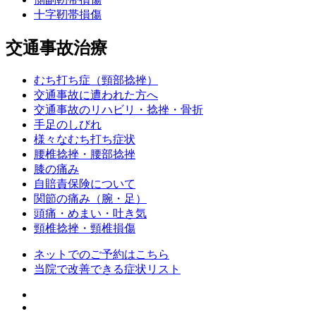
十字靭帯損傷
交通事故治療
むち打ち症（頸部捻挫）
交通事故に遭われた方へ
交通事故のリハビリ・捻挫・骨折
手足のしびれ
様々なむち打ち症状
腰椎捻挫・腰部捻挫
膝の痛み
自賠責保険について
関節の痛み（腕・足）
頭痛・めまい・吐き気
頸椎捻挫・頸椎損傷
ネットでのご予約はこちら
当院で改善できる症状リスト