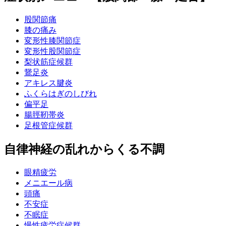
股関節痛
膝の痛み
変形性膝関節症
変形性股関節症
梨状筋症候群
鵞足炎
アキレス腱炎
ふくらはぎのしびれ
偏平足
腸脛靭帯炎
足根管症候群
自律神経の乱れからくる不調
眼精疲労
メニエール病
頭痛
不安症
不眠症
慢性疲労症候群