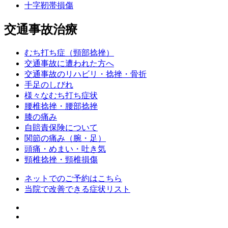
十字靭帯損傷
交通事故治療
むち打ち症（頸部捻挫）
交通事故に遭われた方へ
交通事故のリハビリ・捻挫・骨折
手足のしびれ
様々なむち打ち症状
腰椎捻挫・腰部捻挫
膝の痛み
自賠責保険について
関節の痛み（腕・足）
頭痛・めまい・吐き気
頸椎捻挫・頸椎損傷
ネットでのご予約はこちら
当院で改善できる症状リスト