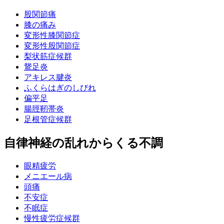
股関節痛
膝の痛み
変形性膝関節症
変形性股関節症
梨状筋症候群
鵞足炎
アキレス腱炎
ふくらはぎのしびれ
偏平足
腸脛靭帯炎
足根管症候群
自律神経の乱れからくる不調
眼精疲労
メニエール病
頭痛
不安症
不眠症
慢性疲労症候群