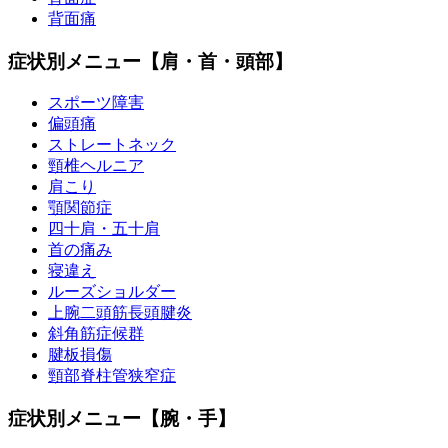
背面痛
症状別メニュー【肩・首・頭部】
スポーツ障害
偏頭痛
ストレートネック
頸椎ヘルニア
肩こり
顎関節症
四十肩・五十肩
首の痛み
寝違え
ルーズショルダー
上腕二頭筋長頭腱炎
斜角筋症候群
腱板損傷
頸部脊柱管狭窄症
症状別メニュー【腕・手】