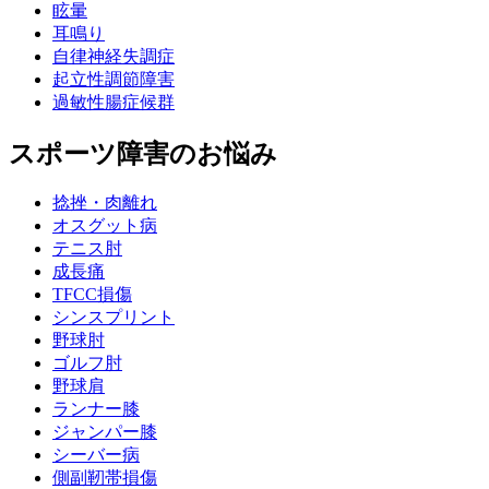
眩暈
耳鳴り
自律神経失調症
起立性調節障害
過敏性腸症候群
スポーツ障害のお悩み
捻挫・肉離れ
オスグット病
テニス肘
成長痛
TFCC損傷
シンスプリント
野球肘
ゴルフ肘
野球肩
ランナー膝
ジャンパー膝
シーバー病
側副靭帯損傷