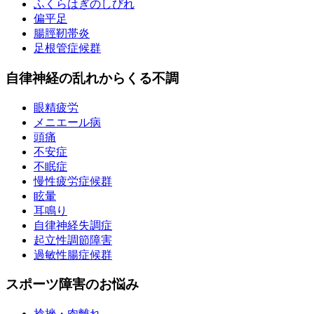
ふくらはぎのしびれ
偏平足
腸脛靭帯炎
足根管症候群
自律神経の乱れからくる不調
眼精疲労
メニエール病
頭痛
不安症
不眠症
慢性疲労症候群
眩暈
耳鳴り
自律神経失調症
起立性調節障害
過敏性腸症候群
スポーツ障害のお悩み
捻挫・肉離れ