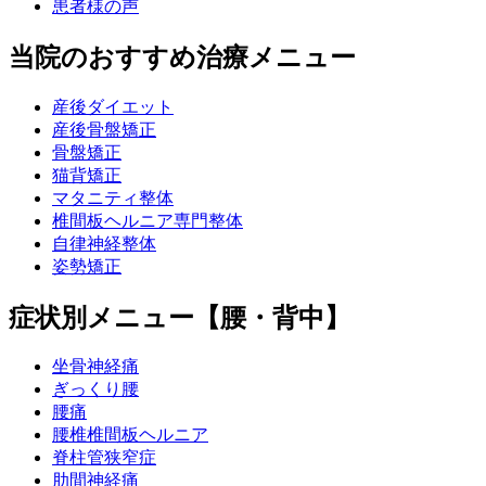
患者様の声
当院のおすすめ治療メニュー
産後ダイエット
産後骨盤矯正
骨盤矯正
猫背矯正
マタニティ整体
椎間板ヘルニア専門整体
自律神経整体
姿勢矯正
症状別メニュー【腰・背中】
坐骨神経痛
ぎっくり腰
腰痛
腰椎椎間板ヘルニア
脊柱管狭窄症
肋間神経痛