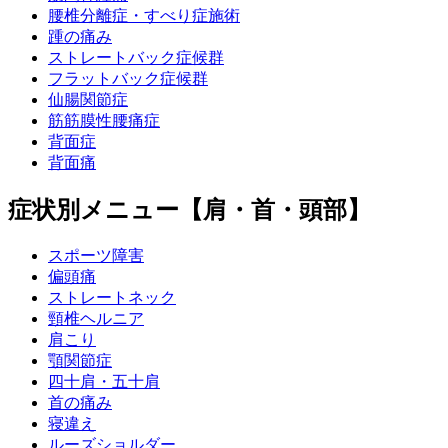
腰椎分離症・すべり症施術
踵の痛み
ストレートバック症候群
フラットバック症候群
仙腸関節症
筋筋膜性腰痛症
背面症
背面痛
症状別メニュー【肩・首・頭部】
スポーツ障害
偏頭痛
ストレートネック
頸椎ヘルニア
肩こり
顎関節症
四十肩・五十肩
首の痛み
寝違え
ルーズショルダー