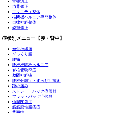
骨盤矯正
猫背矯正
マタニティ整体
椎間板ヘルニア専門整体
自律神経整体
姿勢矯正
症状別メニュー【腰・背中】
坐骨神経痛
ぎっくり腰
腰痛
腰椎椎間板ヘルニア
脊柱管狭窄症
肋間神経痛
腰椎分離症・すべり症施術
踵の痛み
ストレートバック症候群
フラットバック症候群
仙腸関節症
筋筋膜性腰痛症
背面症