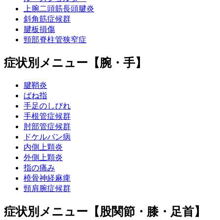
上腕二頭筋長頭腱炎
斜角筋症候群
腱板損傷
頸部脊柱管狭窄症
症状別メニュー【腕・手】
腱鞘炎
ばね指
手足のしびれ
手根管症候群
肘部管症候群
ドケルバン病
内側上顆炎
外側上顆炎
指の痛み
橈骨神経麻痺
頸肩腕症候群
症状別メニュー【股関節・膝・足首】