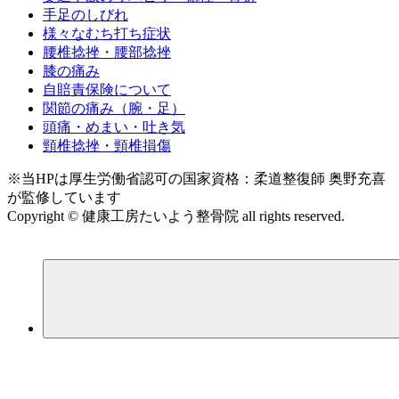
手足のしびれ
様々なむち打ち症状
腰椎捻挫・腰部捻挫
膝の痛み
自賠責保険について
関節の痛み（腕・足）
頭痛・めまい・吐き気
頸椎捻挫・頸椎損傷
※当HPは厚生労働省認可の国家資格：柔道整復師 奥野充喜
が監修しています
Copyright © 健康工房たいよう整骨院 all rights reserved.
｜link
｜