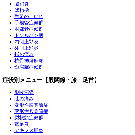
腱鞘炎
ばね指
手足のしびれ
手根管症候群
肘部管症候群
ドケルバン病
内側上顆炎
外側上顆炎
指の痛み
橈骨神経麻痺
頸肩腕症候群
症状別メニュー【股関節・膝・足首】
股関節痛
膝の痛み
変形性膝関節症
変形性股関節症
梨状筋症候群
鵞足炎
アキレス腱炎