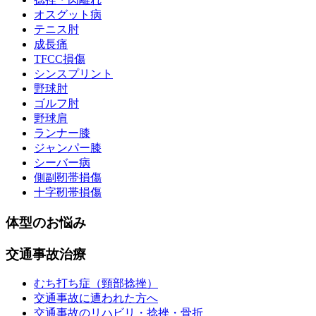
オスグット病
テニス肘
成長痛
TFCC損傷
シンスプリント
野球肘
ゴルフ肘
野球肩
ランナー膝
ジャンパー膝
シーバー病
側副靭帯損傷
十字靭帯損傷
体型のお悩み
交通事故治療
むち打ち症（頸部捻挫）
交通事故に遭われた方へ
交通事故のリハビリ・捻挫・骨折