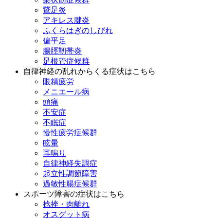
鵞足炎
アキレス腱炎
ふくらはぎのしびれ
偏平足
腸脛靭帯炎
足根管症候群
自律神経の乱れからくる症状はこちら
眼精疲労
メニエール病
頭痛
不安症
不眠症
慢性疲労症候群
眩暈
耳鳴り
自律神経失調症
起立性調節障害
過敏性腸症候群
スポーツ障害の症状はこちら
捻挫・肉離れ
オスグット病