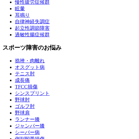
慢性疲労症候群
眩暈
耳鳴り
自律神経失調症
起立性調節障害
過敏性腸症候群
スポーツ障害のお悩み
捻挫・肉離れ
オスグット病
テニス肘
成長痛
TFCC損傷
シンスプリント
野球肘
ゴルフ肘
野球肩
ランナー膝
ジャンパー膝
シーバー病
側副靭帯損傷