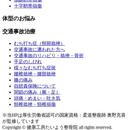
十字靭帯損傷
体型のお悩み
交通事故治療
むち打ち症（頸部捻挫）
交通事故に遭われた方へ
交通事故のリハビリ・捻挫・骨折
手足のしびれ
様々なむち打ち症状
腰椎捻挫・腰部捻挫
膝の痛み
自賠責保険について
関節の痛み（腕・足）
頭痛・めまい・吐き気
頸椎捻挫・頸椎損傷
※当HPは厚生労働省認可の国家資格：柔道整復師 奥野充喜
が監修しています
Copyright © 健康工房たいよう整骨院 all rights reserved.
｜link