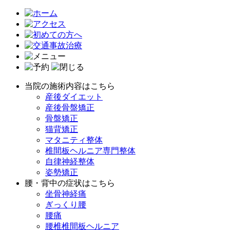
当院の施術内容はこちら
産後ダイエット
産後骨盤矯正
骨盤矯正
猫背矯正
マタニティ整体
椎間板ヘルニア専門整体
自律神経整体
姿勢矯正
腰・背中の症状はこちら
坐骨神経痛
ぎっくり腰
腰痛
腰椎椎間板ヘルニア