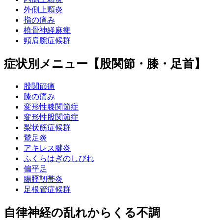
外側上顆炎
指の痛み
橈骨神経麻痺
頸肩腕症候群
症状別メニュー【股関節・膝・足首】
股関節痛
膝の痛み
変形性膝関節症
変形性股関節症
梨状筋症候群
鵞足炎
アキレス腱炎
ふくらはぎのしびれ
偏平足
腸脛靭帯炎
足根管症候群
自律神経の乱れからくる不調