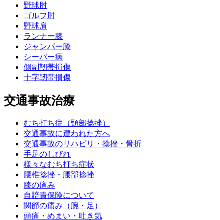
野球肘
ゴルフ肘
野球肩
ランナー膝
ジャンパー膝
シーバー病
側副靭帯損傷
十字靭帯損傷
交通事故治療
むち打ち症（頸部捻挫）
交通事故に遭われた方へ
交通事故のリハビリ・捻挫・骨折
手足のしびれ
様々なむち打ち症状
腰椎捻挫・腰部捻挫
膝の痛み
自賠責保険について
関節の痛み（腕・足）
頭痛・めまい・吐き気