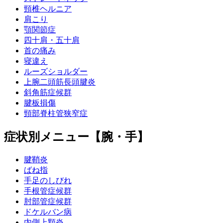
頸椎ヘルニア
肩こり
顎関節症
四十肩・五十肩
首の痛み
寝違え
ルーズショルダー
上腕二頭筋長頭腱炎
斜角筋症候群
腱板損傷
頸部脊柱管狭窄症
症状別メニュー【腕・手】
腱鞘炎
ばね指
手足のしびれ
手根管症候群
肘部管症候群
ドケルバン病
内側上顆炎