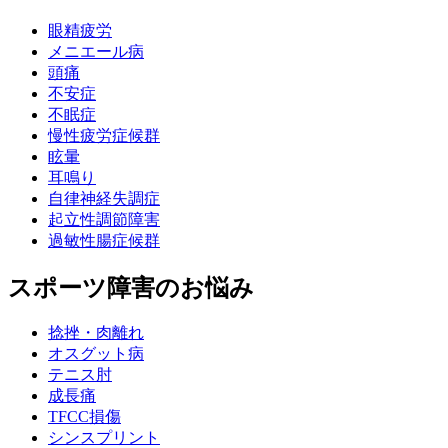
眼精疲労
メニエール病
頭痛
不安症
不眠症
慢性疲労症候群
眩暈
耳鳴り
自律神経失調症
起立性調節障害
過敏性腸症候群
スポーツ障害のお悩み
捻挫・肉離れ
オスグット病
テニス肘
成長痛
TFCC損傷
シンスプリント