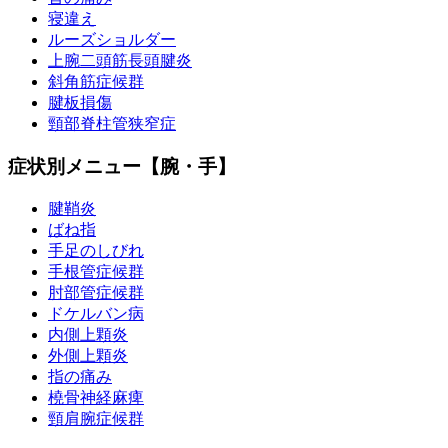
寝違え
ルーズショルダー
上腕二頭筋長頭腱炎
斜角筋症候群
腱板損傷
頸部脊柱管狭窄症
症状別メニュー【腕・手】
腱鞘炎
ばね指
手足のしびれ
手根管症候群
肘部管症候群
ドケルバン病
内側上顆炎
外側上顆炎
指の痛み
橈骨神経麻痺
頸肩腕症候群