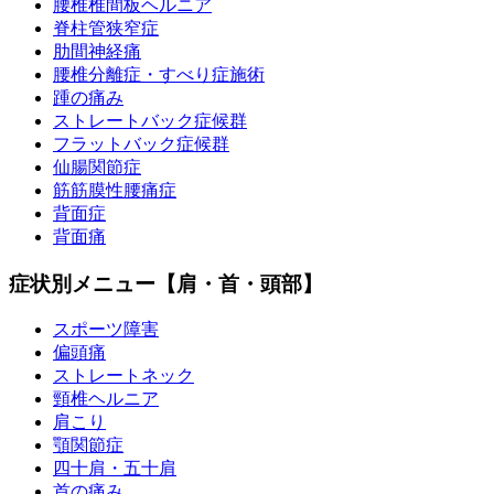
腰椎椎間板ヘルニア
脊柱管狭窄症
肋間神経痛
腰椎分離症・すべり症施術
踵の痛み
ストレートバック症候群
フラットバック症候群
仙腸関節症
筋筋膜性腰痛症
背面症
背面痛
症状別メニュー【肩・首・頭部】
スポーツ障害
偏頭痛
ストレートネック
頸椎ヘルニア
肩こり
顎関節症
四十肩・五十肩
首の痛み