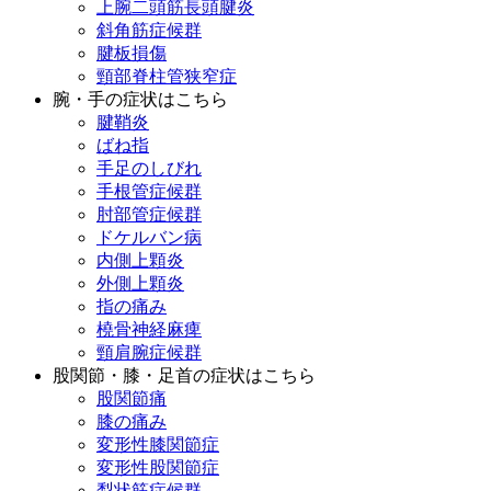
上腕二頭筋長頭腱炎
斜角筋症候群
腱板損傷
頸部脊柱管狭窄症
腕・手の症状はこちら
腱鞘炎
ばね指
手足のしびれ
手根管症候群
肘部管症候群
ドケルバン病
内側上顆炎
外側上顆炎
指の痛み
橈骨神経麻痺
頸肩腕症候群
股関節・膝・足首の症状はこちら
股関節痛
膝の痛み
変形性膝関節症
変形性股関節症
梨状筋症候群