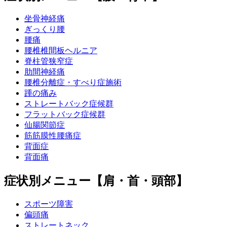
坐骨神経痛
ぎっくり腰
腰痛
腰椎椎間板ヘルニア
脊柱管狭窄症
肋間神経痛
腰椎分離症・すべり症施術
踵の痛み
ストレートバック症候群
フラットバック症候群
仙腸関節症
筋筋膜性腰痛症
背面症
背面痛
症状別メニュー【肩・首・頭部】
スポーツ障害
偏頭痛
ストレートネック