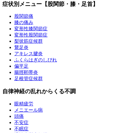
症状別メニュー【股関節・膝・足首】
股関節痛
膝の痛み
変形性膝関節症
変形性股関節症
梨状筋症候群
鵞足炎
アキレス腱炎
ふくらはぎのしびれ
偏平足
腸脛靭帯炎
足根管症候群
自律神経の乱れからくる不調
眼精疲労
メニエール病
頭痛
不安症
不眠症