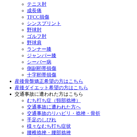
テニス肘
成長痛
TFCC損傷
シンスプリント
野球肘
ゴルフ肘
野球肩
ランナー膝
ジャンパー膝
シーバー病
側副靭帯損傷
十字靭帯損傷
産後骨盤矯正希望の方はこちら
産後ダイエット希望の方はこちら
交通事故に遭われた方はこちら
むち打ち症（頸部捻挫）
交通事故に遭われた方へ
交通事故のリハビリ・捻挫・骨折
手足のしびれ
様々なむち打ち症状
腰椎捻挫・腰部捻挫