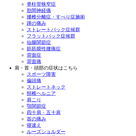
脊柱管狭窄症
肋間神経痛
腰椎分離症・すべり症施術
踵の痛み
ストレートバック症候群
フラットバック症候群
仙腸関節症
筋筋膜性腰痛症
背面症
背面痛
肩・首・頭部の症状はこちら
スポーツ障害
偏頭痛
ストレートネック
頸椎ヘルニア
肩こり
顎関節症
四十肩・五十肩
首の痛み
寝違え
ルーズショルダー