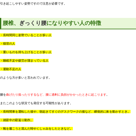
引き起こしやすい姿勢ですので注意が必要です。
腰椎、
ぎっくり腰
になりやすい人の特徴
・長時間同じ姿勢でいることが多い人
・猫背の人
・重いものを持ち上げることが多い人
・睡眠不足や疲労が溜まっている人
・運動不足の人
のような方が多いと言われています。
腰を
曲げたり捻ったりするなど、腰に過剰に負担がかかったときに起こります
。
またこのような状況でも発症する可能性があります。
・長時間車を運転した後や、朝起きてすぐのデスクワークの後など、瞬発的に体を動かすとき。
・就寝中の寝返り動作。
・靴を履こうと屈んだ時やくしゃみをしたときなど。