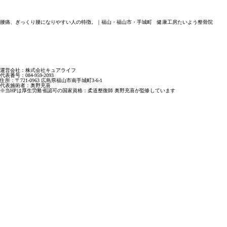
腰痛、ぎっくり腰になりやすい人の特徴。｜福山・福山市・手城町 健康工房たいよう整骨院
運営会社：株式会社キュアライフ
代表番号：084-959-2093
住所：〒721-0963 広島県福山市南手城町3-6-1
代表施術者：奥野充喜
※当HPは厚生労働省認可の国家資格：柔道整復師 奥野充喜が監修しています