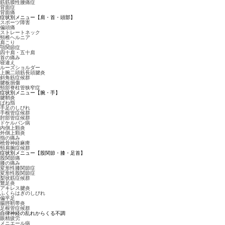
筋筋膜性腰痛症
背面症
背面痛
症状別メニュー【肩・首・頭部】
スポーツ障害
偏頭痛
ストレートネック
頸椎ヘルニア
肩こり
顎関節症
四十肩・五十肩
首の痛み
寝違え
ルーズショルダー
上腕二頭筋長頭腱炎
斜角筋症候群
腱板損傷
頸部脊柱管狭窄症
症状別メニュー【腕・手】
腱鞘炎
ばね指
手足のしびれ
手根管症候群
肘部管症候群
ドケルバン病
内側上顆炎
外側上顆炎
指の痛み
橈骨神経麻痺
頸肩腕症候群
症状別メニュー【股関節・膝・足首】
股関節痛
膝の痛み
変形性膝関節症
変形性股関節症
梨状筋症候群
鵞足炎
アキレス腱炎
ふくらはぎのしびれ
偏平足
腸脛靭帯炎
足根管症候群
自律神経の乱れからくる不調
眼精疲労
メニエール病