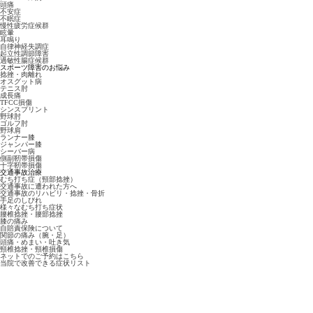
頭痛
不安症
不眠症
慢性疲労症候群
眩暈
耳鳴り
自律神経失調症
起立性調節障害
過敏性腸症候群
スポーツ障害のお悩み
捻挫・肉離れ
オスグット病
テニス肘
成長痛
TFCC損傷
シンスプリント
野球肘
ゴルフ肘
野球肩
ランナー膝
ジャンパー膝
シーバー病
側副靭帯損傷
十字靭帯損傷
交通事故治療
むち打ち症（頸部捻挫）
交通事故に遭われた方へ
交通事故のリハビリ・捻挫・骨折
手足のしびれ
様々なむち打ち症状
腰椎捻挫・腰部捻挫
膝の痛み
自賠責保険について
関節の痛み（腕・足）
頭痛・めまい・吐き気
頸椎捻挫・頸椎損傷
ネットでのご予約はこちら
当院で改善できる症状リスト