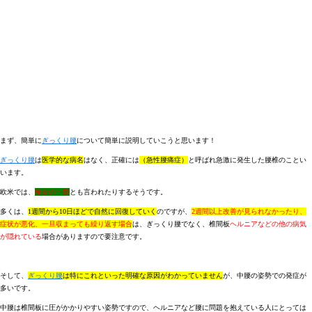
まず、簡単に
ぎっくり腰
について簡単に説明していこうと思います！
ぎっくり腰
は
医学的な病名
はなく、正確には
（急性腰痛症）
と呼ばれ急激に発生した腰椎のことい
います。
欧米では、
魔女の一撃
とも言われたりするそうです。
多くは、
1週間から10日ほどで自然に回復していく
のですが、
2週間以上改善が見られなかったり、
症状が悪化、一旦収まっても繰り返す場合
は、ぎっくり腰でなく、椎間板
ヘルニアなどの他の病気
が隠れている
場合がありますので要注意です。
そして、
ぎっくり腰
は特にこれといった明確な原因がわかっていません
が、中腰の姿勢での発症が
多いです。
中腰は椎間板に圧がかかりやすい姿勢ですので、ヘルニアなど腰に問題を抱えている人にとっては