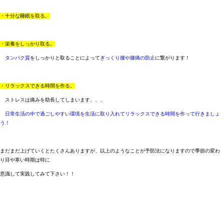
・十分な睡眠を取る。
・栄養をしっかり取る。
タンパク質
をしっかりと取ることによって
ぎっくり腰や腰痛の防止
に繋がります！
・リラックスできる時間を作る。
ストレスは痛みを助長してしまいます、、、
日常生活の中で過ごしやすい環境を生活に取り入れてリラックスできる時間を作って行きましょ
う！
まだまだ上げていくとたくさんありますが、以上のようなことが予防法になりますので季節の変わ
り目や寒い時期は特に
意識して実践してみて下さい！！