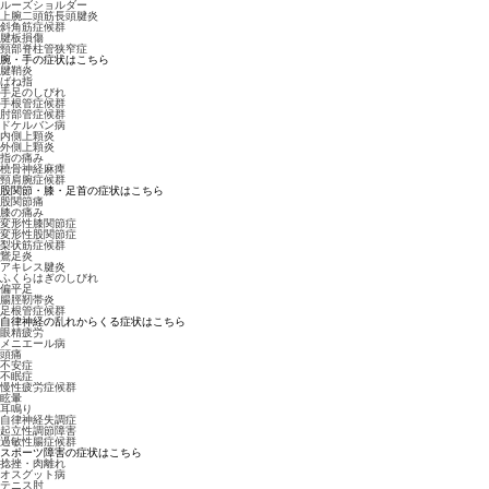
ルーズショルダー
上腕二頭筋長頭腱炎
斜角筋症候群
腱板損傷
頸部脊柱管狭窄症
腕・手の症状はこちら
腱鞘炎
ばね指
手足のしびれ
手根管症候群
肘部管症候群
ドケルバン病
内側上顆炎
外側上顆炎
指の痛み
橈骨神経麻痺
頸肩腕症候群
股関節・膝・足首の症状はこちら
股関節痛
膝の痛み
変形性膝関節症
変形性股関節症
梨状筋症候群
鵞足炎
アキレス腱炎
ふくらはぎのしびれ
偏平足
腸脛靭帯炎
足根管症候群
自律神経の乱れからくる症状はこちら
眼精疲労
メニエール病
頭痛
不安症
不眠症
慢性疲労症候群
眩暈
耳鳴り
自律神経失調症
起立性調節障害
過敏性腸症候群
スポーツ障害の症状はこちら
捻挫・肉離れ
オスグット病
テニス肘