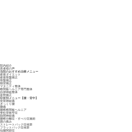
院内紹介
患者様の声
当院のおすすめ治療メニュー
産後ダイエット
産後骨盤矯正
骨盤矯正
猫背矯正
マタニティ整体
椎間板ヘルニア専門整体
自律神経整体
姿勢矯正
症状別メニュー【腰・背中】
坐骨神経痛
ぎっくり腰
腰痛
腰椎椎間板ヘルニア
脊柱管狭窄症
肋間神経痛
腰椎分離症・すべり症施術
踵の痛み
ストレートバック症候群
フラットバック症候群
仙腸関節症