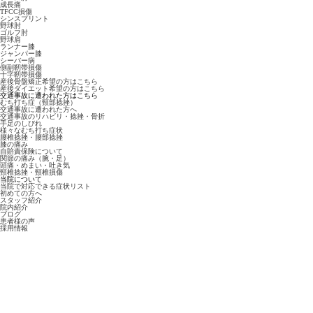
成長痛
TFCC損傷
シンスプリント
野球肘
ゴルフ肘
野球肩
ランナー膝
ジャンパー膝
シーバー病
側副靭帯損傷
十字靭帯損傷
産後骨盤矯正希望の方はこちら
産後ダイエット希望の方はこちら
交通事故に遭われた方はこちら
むち打ち症（頸部捻挫）
交通事故に遭われた方へ
交通事故のリハビリ・捻挫・骨折
手足のしびれ
様々なむち打ち症状
腰椎捻挫・腰部捻挫
膝の痛み
自賠責保険について
関節の痛み（腕・足）
頭痛・めまい・吐き気
頸椎捻挫・頸椎損傷
当院について
当院で対応できる症状リスト
初めての方へ
スタッフ紹介
院内紹介
ブログ
患者様の声
採用情報