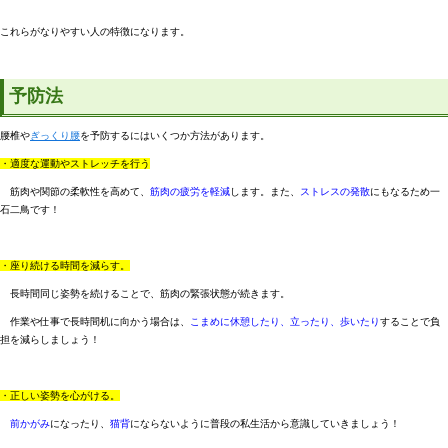
これらがなりやすい人の特徴になります。
予防法
腰椎や
ぎっくり腰
を予防するにはいくつか方法があります。
・適度な運動やストレッチを行う
筋肉や関節の柔軟性を高めて、
筋肉の疲労を軽減
します。また、
ストレスの発散
にもなるため一
石二鳥です！
・座り続ける時間を減らす。
長時間同じ姿勢を続けることで、筋肉の緊張状態が続きます。
作業や仕事で長時間机に向かう場合は、
こまめに休憩したり、立ったり、歩いたり
することで負
担を減らしましょう！
・正しい姿勢を心がける。
前かがみ
になったり、
猫背
にならないように普段の私生活から意識していきましょう！