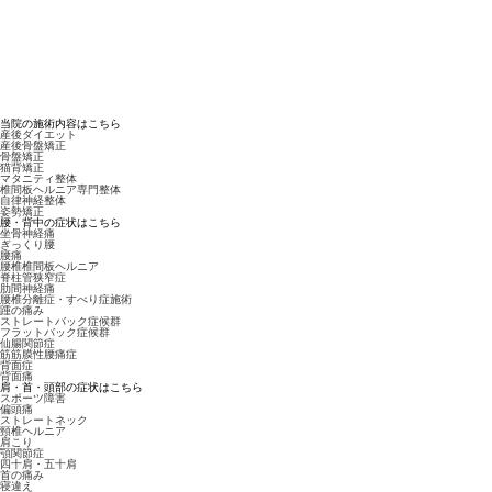
当院の施術内容はこちら
産後ダイエット
産後骨盤矯正
骨盤矯正
猫背矯正
マタニティ整体
椎間板ヘルニア専門整体
自律神経整体
姿勢矯正
腰・背中の症状はこちら
坐骨神経痛
ぎっくり腰
腰痛
腰椎椎間板ヘルニア
脊柱管狭窄症
肋間神経痛
腰椎分離症・すべり症施術
踵の痛み
ストレートバック症候群
フラットバック症候群
仙腸関節症
筋筋膜性腰痛症
背面症
背面痛
肩・首・頭部の症状はこちら
スポーツ障害
偏頭痛
ストレートネック
頸椎ヘルニア
肩こり
顎関節症
四十肩・五十肩
首の痛み
寝違え