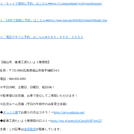
☆「ネットで便利に予約」はこちら➡https://2.onemorehand.jp/taiyouseikotsuin/
☆「LINEで気軽に予約」はこちら➡https://page.line.me/ffp9363s?openQrModal=true
☆「電話ですぐに予約」はこちら➡０８４－９５９－２０９３
【福山市、健康工房たいよう整骨院】
住所：〒721-0963広島県福山市南手城町3-6-1
電話：084-959-2093
※平日20時、土曜日、日曜日、祝日OK！
※駐車場12台完備、お車で安心してご来院いただけます！
※託児ルーム完備（平日の午前中のみ保育士在籍）
◆
ぎっくり腰
でお困りの方はコチラ！⇒
https://taiyo-seikotsu.net/
◆健康工房たいよう整骨院の口コミ⇒
https://goo.gl/maps/rUrCmwtf14P7pqG37
文責：この記事は
桒田龍信
が監修しています。