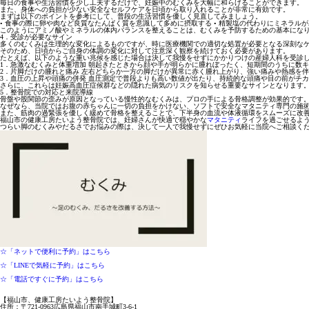
毎日の食事や生活習慣を少し工夫するだけで、妊娠中のむくみを大幅に和らげることができます。
また、身体への負担が少ない安全なセルフケアを日頃から取り入れることが非常に有効です。
まずは以下のポイントを参考にして、普段の生活習慣を優しく見直してみましょう。
◦ 食事の際に卵や肉など良質なたんぱく質を意識して多めに摂取する ◦ 精製塩の代わりにミネラル
このようにアミノ酸やミネラルの体内バランスを整えることは、むくみを予防するための基本にな
4．受診が必要なサイン
多くのむくみは生理的な変化によるものですが、時に医療機関での適切な処置が必要となる深刻な
そのため、日頃からご自身の体調の変化に対して注意深く観察を続けておく必要があります。
たとえば、以下のような重い兆候を感じた場合は決して我慢をせずにかかりつけの産婦人科を受診
1．急激なむくみと体重増加 朝起きたときから顔や手が明らかに腫れぼったく、短期間のうちに数
2．片脚だけの腫れと痛み 左右どちらか一方の脚だけが異常に赤く腫れ上がり、強い痛みや熱感を
3．血圧の上昇や頭痛の併発 血圧測定で普段よりも高い数値が出たり、持続的な頭痛や目の前がチ
さらに、これらは妊娠高血圧症候群などの隠れた病気のリスクを知らせる重要なサインとなります
5．整骨院での対応と来院導線
骨盤や股関節の歪みが原因となっている慢性的なむくみは、プロの手による骨格調整が効果的です
なぜなら、当院ではお腹の赤ちゃんに一切の負担をかけない、ソフトで安全なマタニティ専門の施
また、筋肉の過緊張を優しく緩めて骨格を整えることで、下半身の血流や体液循環をスムーズに改
福山市の健康工房たいよう整骨院では、妊婦さんが快適で穏やかな
マタニティ
ライフを過ごせるよ
つらい脚のむくみやだるさでお悩みの際は、決して一人で我慢せずにぜひお気軽に当院へご相談く
☆「ネットで便利に予約」はこちら
☆「LINEで気軽に予約」はこちら
☆「電話ですぐに予約」はこちら
【福山市、健康工房たいよう整骨院】
住所：〒721-0963広島県福山市南手城町3-6-1