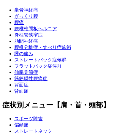
坐骨神経痛
ぎっくり腰
腰痛
腰椎椎間板ヘルニア
脊柱管狭窄症
肋間神経痛
腰椎分離症・すべり症施術
踵の痛み
ストレートバック症候群
フラットバック症候群
仙腸関節症
筋筋膜性腰痛症
背面症
背面痛
症状別メニュー【肩・首・頭部】
スポーツ障害
偏頭痛
ストレートネック