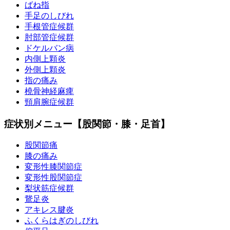
ばね指
手足のしびれ
手根管症候群
肘部管症候群
ドケルバン病
内側上顆炎
外側上顆炎
指の痛み
橈骨神経麻痺
頸肩腕症候群
症状別メニュー【股関節・膝・足首】
股関節痛
膝の痛み
変形性膝関節症
変形性股関節症
梨状筋症候群
鵞足炎
アキレス腱炎
ふくらはぎのしびれ