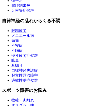
偏平足
腸脛靭帯炎
足根管症候群
自律神経の乱れからくる不調
眼精疲労
メニエール病
頭痛
不安症
不眠症
慢性疲労症候群
眩暈
耳鳴り
自律神経失調症
起立性調節障害
過敏性腸症候群
スポーツ障害のお悩み
捻挫・肉離れ
オスグット病