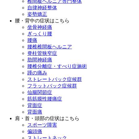
椎間板ヘルニア専門整体
自律神経整体
姿勢矯正
腰・背中の症状はこちら
坐骨神経痛
ぎっくり腰
腰痛
腰椎椎間板ヘルニア
脊柱管狭窄症
肋間神経痛
腰椎分離症・すべり症施術
踵の痛み
ストレートバック症候群
フラットバック症候群
仙腸関節症
筋筋膜性腰痛症
背面症
背面痛
肩・首・頭部の症状はこちら
スポーツ障害
偏頭痛
ストレートネック