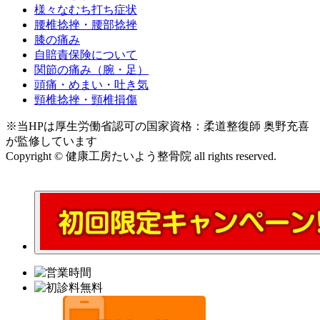
様々なむち打ち症状
腰椎捻挫・腰部捻挫
膝の痛み
自賠責保険について
関節の痛み（腕・足）
頭痛・めまい・吐き気
頸椎捻挫・頸椎損傷
※当HPは厚生労働省認可の国家資格：柔道整復師 奥野充喜
が監修しています
Copyright © 健康工房たいよう整骨院 all rights reserved.
｜link
｜