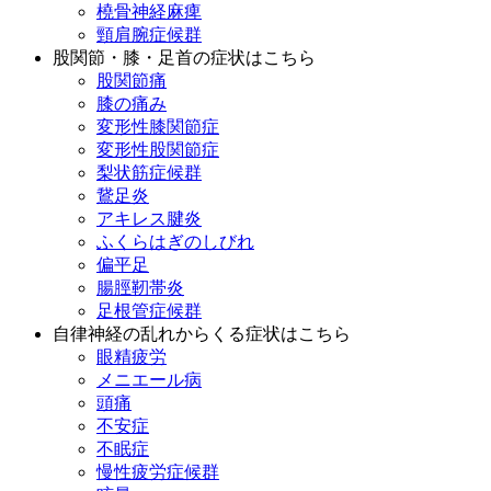
橈骨神経麻痺
頸肩腕症候群
股関節・膝・足首の症状はこちら
股関節痛
膝の痛み
変形性膝関節症
変形性股関節症
梨状筋症候群
鵞足炎
アキレス腱炎
ふくらはぎのしびれ
偏平足
腸脛靭帯炎
足根管症候群
自律神経の乱れからくる症状はこちら
眼精疲労
メニエール病
頭痛
不安症
不眠症
慢性疲労症候群