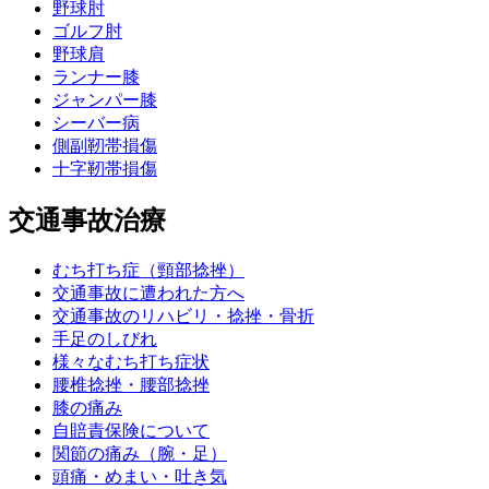
野球肘
ゴルフ肘
野球肩
ランナー膝
ジャンパー膝
シーバー病
側副靭帯損傷
十字靭帯損傷
交通事故治療
むち打ち症（頸部捻挫）
交通事故に遭われた方へ
交通事故のリハビリ・捻挫・骨折
手足のしびれ
様々なむち打ち症状
腰椎捻挫・腰部捻挫
膝の痛み
自賠責保険について
関節の痛み（腕・足）
頭痛・めまい・吐き気