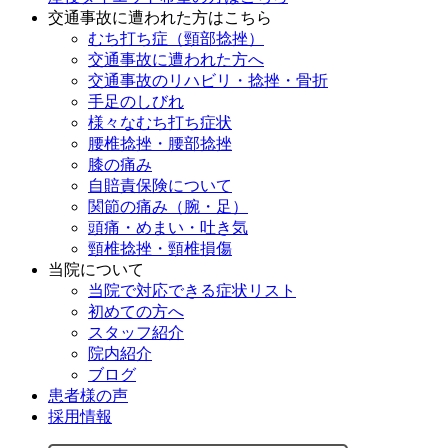
交通事故に遭われた方はこちら
むち打ち症（頸部捻挫）
交通事故に遭われた方へ
交通事故のリハビリ・捻挫・骨折
手足のしびれ
様々なむち打ち症状
腰椎捻挫・腰部捻挫
膝の痛み
自賠責保険について
関節の痛み（腕・足）
頭痛・めまい・吐き気
頸椎捻挫・頸椎損傷
当院について
当院で対応できる症状リスト
初めての方へ
スタッフ紹介
院内紹介
ブログ
患者様の声
採用情報