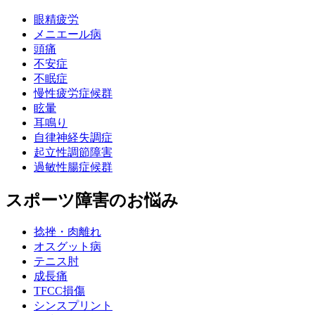
眼精疲労
メニエール病
頭痛
不安症
不眠症
慢性疲労症候群
眩暈
耳鳴り
自律神経失調症
起立性調節障害
過敏性腸症候群
スポーツ障害のお悩み
捻挫・肉離れ
オスグット病
テニス肘
成長痛
TFCC損傷
シンスプリント