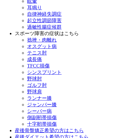
眩暈
耳鳴り
自律神経失調症
起立性調節障害
過敏性腸症候群
スポーツ障害の症状はこちら
捻挫・肉離れ
オスグット病
テニス肘
成長痛
TFCC損傷
シンスプリント
野球肘
ゴルフ肘
野球肩
ランナー膝
ジャンパー膝
シーバー病
側副靭帯損傷
十字靭帯損傷
産後骨盤矯正希望の方はこちら
産後ダイエット希望の方はこちら