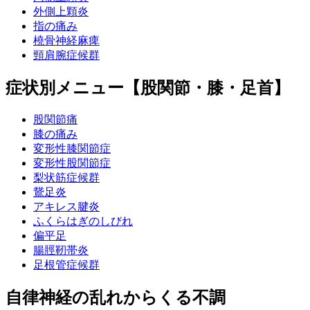
外側上顆炎
指の痛み
橈骨神経麻痺
頸肩腕症候群
症状別メニュー【股関節・膝・足首】
股関節痛
膝の痛み
変形性膝関節症
変形性股関節症
梨状筋症候群
鵞足炎
アキレス腱炎
ふくらはぎのしびれ
偏平足
腸脛靭帯炎
足根管症候群
自律神経の乱れからくる不調