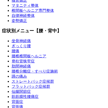
猫背矯正
マタニティ整体
椎間板ヘルニア専門整体
自律神経整体
姿勢矯正
症状別メニュー【腰・背中】
坐骨神経痛
ぎっくり腰
腰痛
腰椎椎間板ヘルニア
脊柱管狭窄症
肋間神経痛
腰椎分離症・すべり症施術
踵の痛み
ストレートバック症候群
フラットバック症候群
仙腸関節症
筋筋膜性腰痛症
背面症
背面痛