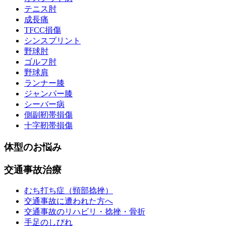
テニス肘
成長痛
TFCC損傷
シンスプリント
野球肘
ゴルフ肘
野球肩
ランナー膝
ジャンパー膝
シーバー病
側副靭帯損傷
十字靭帯損傷
体型のお悩み
交通事故治療
むち打ち症（頸部捻挫）
交通事故に遭われた方へ
交通事故のリハビリ・捻挫・骨折
手足のしびれ