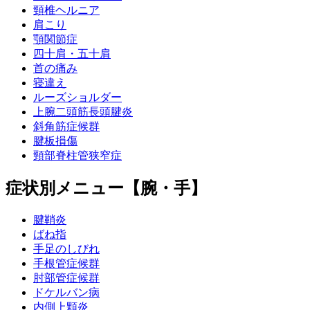
頸椎ヘルニア
肩こり
顎関節症
四十肩・五十肩
首の痛み
寝違え
ルーズショルダー
上腕二頭筋長頭腱炎
斜角筋症候群
腱板損傷
頸部脊柱管狭窄症
症状別メニュー【腕・手】
腱鞘炎
ばね指
手足のしびれ
手根管症候群
肘部管症候群
ドケルバン病
内側上顆炎