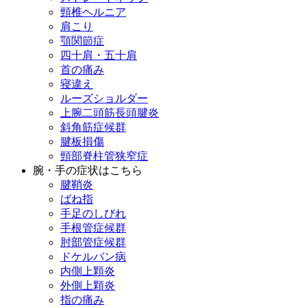
頸椎ヘルニア
肩こり
顎関節症
四十肩・五十肩
首の痛み
寝違え
ルーズショルダー
上腕二頭筋長頭腱炎
斜角筋症候群
腱板損傷
頸部脊柱管狭窄症
腕・手の症状はこちら
腱鞘炎
ばね指
手足のしびれ
手根管症候群
肘部管症候群
ドケルバン病
内側上顆炎
外側上顆炎
指の痛み