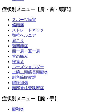
症状別メニュー【肩・首・頭部】
スポーツ障害
偏頭痛
ストレートネック
頸椎ヘルニア
肩こり
顎関節症
四十肩・五十肩
首の痛み
寝違え
ルーズショルダー
上腕二頭筋長頭腱炎
斜角筋症候群
腱板損傷
頸部脊柱管狭窄症
症状別メニュー【腕・手】
腱鞘炎